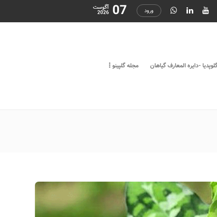
07
آگوست
ورود
2026
لوپدیا -دایره المعارف گیاهان
مجله گلپینو