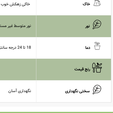
خاکی زهکش خوب
خاک
نور متوسط غیر مستق
نور
18 تا 24 درجه سانتی گراد
دما
رنج قیمت
نگهداری آسان
سختی
نگهداری