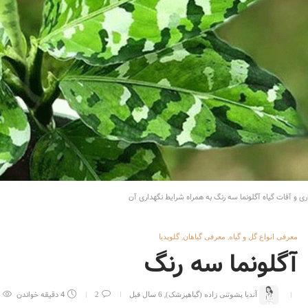
10041
2
ا رکس
5962
1
در رابطه با نگهداری از دسته گل
ی
5769
1
ری و آفات گیاه آگلونما سه رنگ به همراه شرایط نگهداری آن
,
,
معرفی انواع گل و گیاه
معرفی گیاهان
گلوپدیا
آگلونما سه رنگ
,
4 دقیقه خواندن
3385
آندیا پشوتنی زاده (گیاهپزشک)
6 سال قبل
2