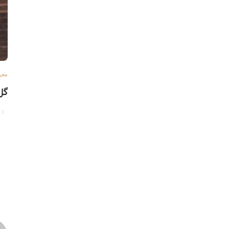
معرف
گل