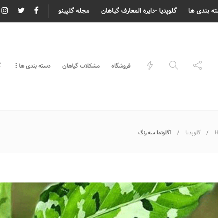
ه بندی ها
گلوپدیا -دایره المعارف گیاهان
مجله گلپینو
فروشگاه
مشکلات گیاهان
دسته بندی ها
گ
گلوپدیا
آگلونما سه رنگ
 گل برای عیادت بیمار