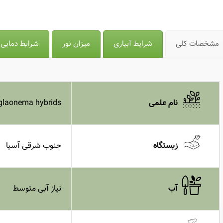
مشخصات کلی
شرایط آبیاری
میزان نور
شرایط دمایی
glaonema hybrids
نام علمی
جنوب شرقی آسیا
زیستگاه
نیاز آبی متوسط
آب