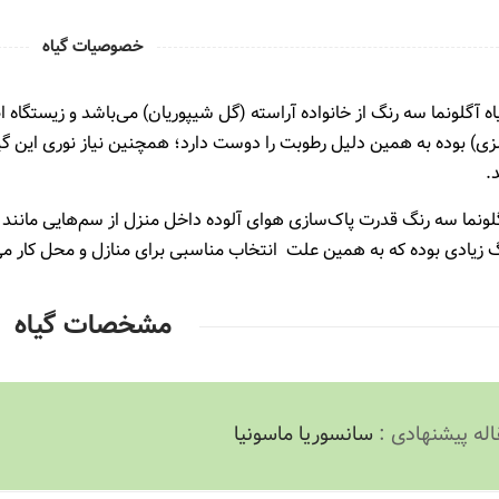
خصوصیات گیاه
ه آگلونما سه رنگ از خانواده آراسته (گل شیپوریان) می‌باشد و زیستگاه
گیاهان آپارتمانی
شپشک آرد آلود
زی) بوده به همین دلیل رطوبت را دوست دارد؛ همچنین نیاز نوری این گی
9899
12803
.
ل
1
5 سال قبل
2
ونما سه رنگ قدرت پاک‌سازی هوای آلوده داخل منزل از سم‌هایی مانند بن
 زیادی بوده که به همین علت انتخاب مناسبی برای منازل و محل کار می
مشخصات گیاه
اله پیشنهادی :
سانسوریا ماسونیا