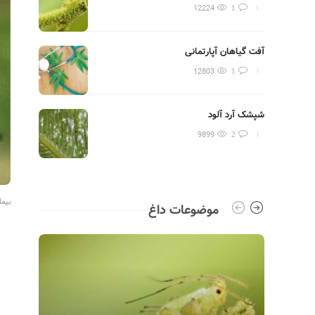
12224
1
آفت گیاهان آپارتمانی
بگونی
12803
1
شپشک آرد آلود
نکاتی 
طبیع
9899
2
بیما
موضوعات داغ