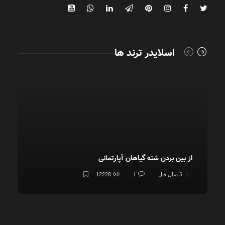
اسلایدر ترند ها
از بین بردن شته گیاهان آپارتمانی
آ
12228
5 سال قبل
1