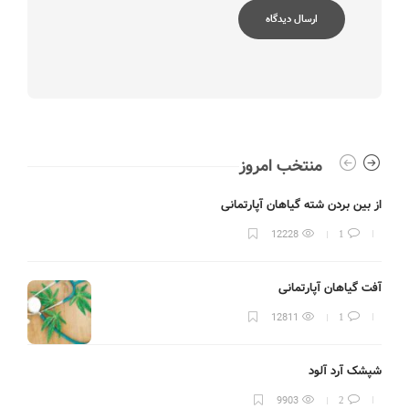
منتخب امروز
از بین بردن شته گیاهان آپارتمانی
به
12228
1
آفت گیاهان آپارتمانی
ب
12811
1
شپشک آرد آلود
نک
9903
2