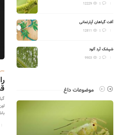
12229
1
آفت گیاهان آپارتمانی
بگونی
12811
1
شپشک آرد آلود
نکاتی 
طبیع
9903
2
معر
را
قن
موضوعات داغ
گیا
اون
باش