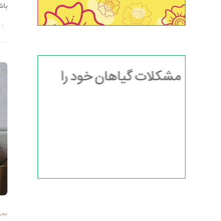
باش
معر