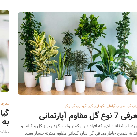
گیاهان آپارتمانی
شپشک آرد آلود
9903
12811
ل
1
5 سال قبل
2
معرفی 
,
,
,
فی گل
معرفی گیاهان
نگهداری گل
نگهداری گل و گیاه
گیا
7 نوع گل مقاوم آپارتمانی
به 
وزه با مشغله زیادی که افراد دارن کمتر وقت نگهداری از گل و گیاه رو
تیلان
ند به همین خاطر معرفی گل های گلدانی مقاوم میتونه بسیار مفید