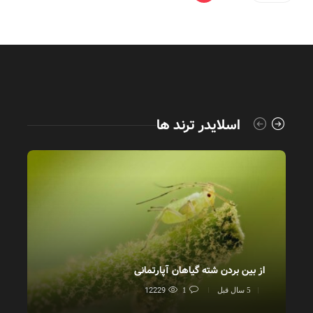
اسلایدر ترند ها
از بین بردن شته گیاهان آپارتمانی
آف
12229
5 سال قبل
1