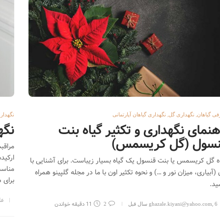
10044
2
ا رکس
5966
1
در رابطه با نگهداری از دسته گل
ی
5773
1
,
,
فی گیاهان
نگهداری گل
نگهداری گیاهان آپارتمانی
نگهدار
هنمای نگهداری و تکثیر گیاه بنت
نگه
سول (گل کریسمس)
مراقب
ارکید
ه گل کریسمس یا بنت قنسول یک گیاه بسیار زیباست. برای آشنایی با
مناسب
 (آبیاری، میزان نور و …) و نحوه تکثیر اون با ما در مجله گلپینو همراه
برای ه
ید.
عل
,
11 دقیقه خواندن
6 سال قبل
ghazale.kiyani@yahoo.com
2