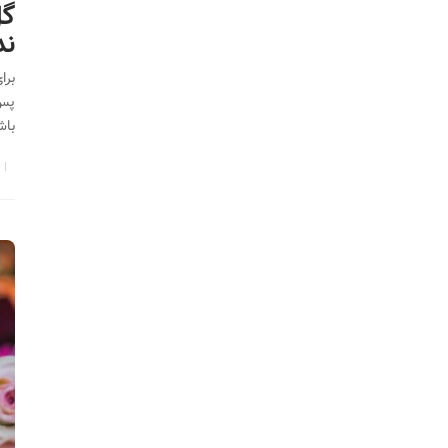
گل
ند
برا
پس 
باش