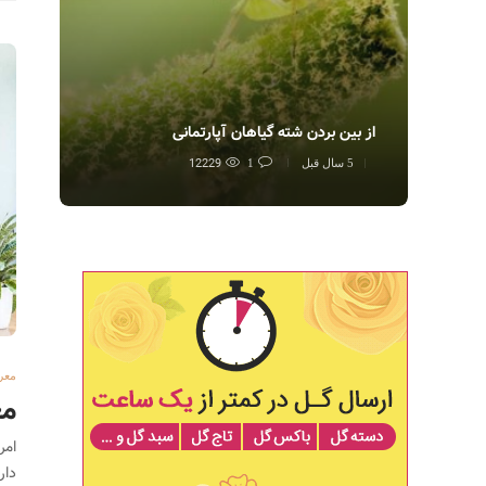
از بین بردن شته گیاهان آپارتمانی
آفت 
12229
5 سال قبل
1
5 سال قب
معر
معرفی 
امر
دار