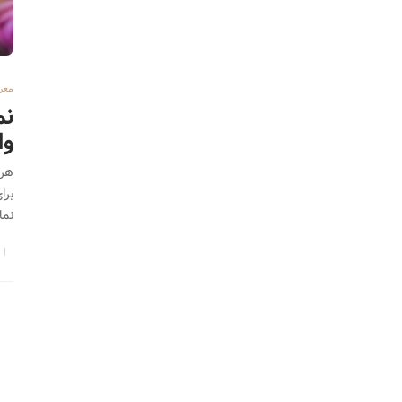
معر
نم
و
هر 
برا
نما