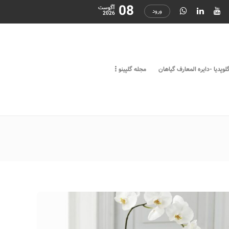
08
آگوست
ورود
2026
لوپدیا -دایره المعارف گیاهان
مجله گلپینو