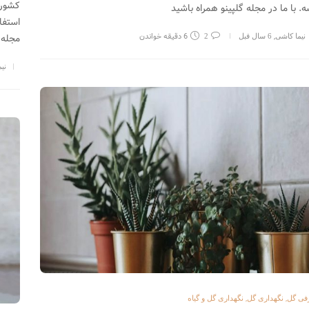
کشوره
ه. با ما در مجله گلپینو همراه باشید
استفا
,
6 دقیقه خواندن
مجله 
نیما کاشی
6 سال قبل
2
نی
,
,
فی گل
نگهداری گل
نگهداری گل و گیاه