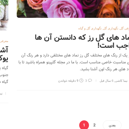
,
,
فی گل
نگهداری گل
نگهداری گل و گیاه
اد های گل رز که دانستن آن ها
معرفی 
اجب است!
آشن
یک از رنگ های مختلف گل رز نماد های مختلفی دارد و هر رنگ آن
یوک
ی مناسبت خاصی مناسب است. با ما در مجله گلپینو همراه باشید تا با
گیاه 
د های هر رنگ اون آشنا بشید.
جنوب 
,
9 دقیقه خواندن
گیاه 
نیما کاشی
6 سال قبل
3
نی
1
2
بعدی