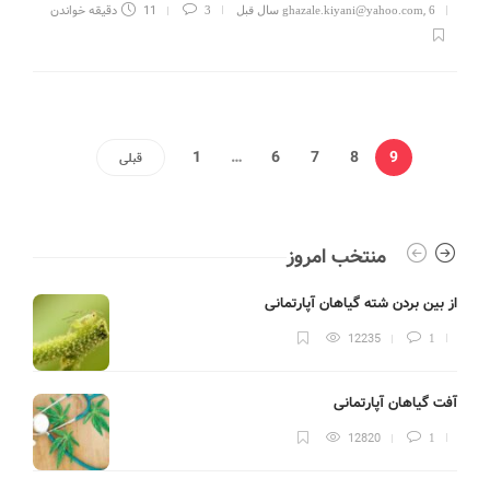
,
11 دقیقه خواندن
6 سال قبل
ghazale.kiyani@yahoo.com
3
1
…
6
7
8
9
قبلی
منتخب امروز
از بین بردن شته گیاهان آپارتمانی
به
12235
1
آفت گیاهان آپارتمانی
ب
12820
1