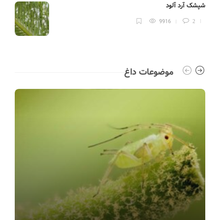
شپشک آرد آلود
نک
9916
2
موضوعات داغ