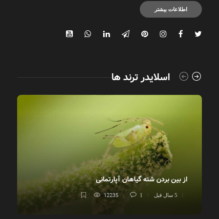
اطلاعات بیشتر
اسلایدر ترند ها
از بین بردن شته گیاهان آپارتمانی
آ
12235
5 سال قبل
1